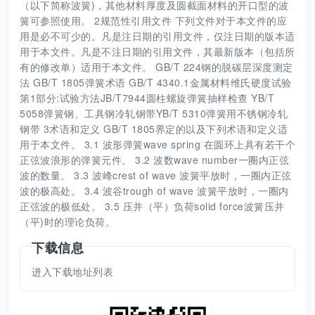
（以下简称波簧)，其他材料厚度及圆截面材料的开口型的波
簧可参照使用。 2规范性引用文件 下列文件对于本文件的应
用是必不可少的。凡是注日期的引用文件，仅注日期的版本适
用于本文件。凡是不注日期的引用文件，其最新版本（包括所
有的修改单）适用于本文件。 GB/T 224钢的脱碳层深度测定
法 GB/T 1805弹簧术语 GB/T 4340.1金属材料维氏硬度试验
第1部分:试验方法JB/T7944圆柱螺旋弹簧抽样检查 YB/T
5058弹簧钢、工具钢冷轧钢带YB/T 5310弹簧用不锈钢冷轧
钢带 3术语和定义 GB/T 1805界定的以及下列术语和定义适
用于本文件。 3.1 波形弹簧wave spring 在圆环上具有若干个
正弦波浪形的弹簧元件。 3.2 波数wave number一圈内正弦
波的数量。 3.3 波峰crest of wave 波簧平放时，一圈内正弦
波的极高处。 3.4 波谷trough of wave 波簧平放时，一圈内
正弦波的极低处。 3.5 压并（平）负荷solid force波簧压并
（平)时的理论负荷。
下载信息
进入下载地址列表