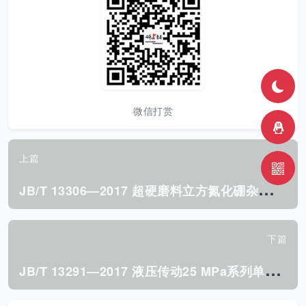
微信打赏
上篇
J
B/T 13306—2017 超硬磨料立方氮化硼杂质含量检测方法
下篇
J
B/T 13291—2017 液压传动25 MPa系列单杆缸的安装尺寸