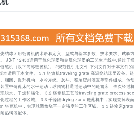
篦机
2433规定了高温烧结球团用链篦机的术语和定义、型式与基本参数、技术要求、试验
JB/T 12433适用于氧化球团和金属化球团的工艺生产线中,通过干
链笔机（以下简称链篦机)。 2规范性引用文件 下列文件对于本文件的
于本文件。 3.1 链簏机traveling grate 高温烧结球团设备。
体、烟囱、提升机构、水冷系统、灰斗、窑尾密封装置等部件组成。传
行装置中链蓖床的水平运动，球团物料通过运动中的链篦床，依次经过
强化。 3.2 链篦机工艺段traveling grate process sect
的工作区域。 3.3 千燥段drying zone 链蓖机中，实现去掉表
ction 链蓖机中，实现球团焙烧至一定强度的工作区域。 3.5 链篦床grate 
的耐热钢装配体。