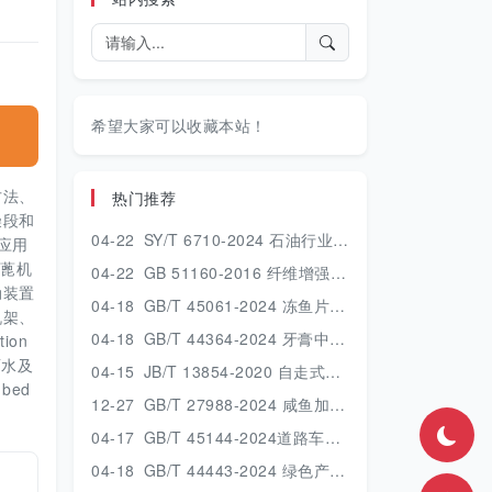
希望大家可以收藏本站！
方法、
热门推荐
燥段和
04-22
SY/T 6710-2024 石油行业建设项目安全验收评价技术规范.pdf
应用
链蓖机
04-22
GB 51160-2016 纤维增强塑料设备和管道工程技术规范.pdf
动装置
04-18
GB/T 45061-2024 冻鱼片.pdf
机架、
04-18
GB/T 44364-2024 牙膏中丙烯酰胺的测定 高效液相色谱串联质谱法.pdf
ion
面水及
04-15
JB/T 13854-2020 自走式喷杆喷雾机.pdf
bed
12-27
GB/T 27988-2024 咸鱼加工技术规范.pdf
04-17
GB/T 45144-2024道路车辆 车轮和轮辋 使用、维护和安全的一般要求及报废条件.pdf
04-18
GB/T 44443-2024 绿色产品评价 计算机.pdf