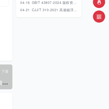
04-16
GB/T 43807-2024 版权资产管理体系 要求.pdf
04-21
CJJ/T 310-2021 高速磁浮交通设计标准.pdf
下篇
J
B/T 12371—2015 印刷机械单张纸激光图案压印机