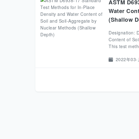
ASTM D6938
Water Cont
(Shallow D
Designation: 
Content of So
This test meth
2022年03