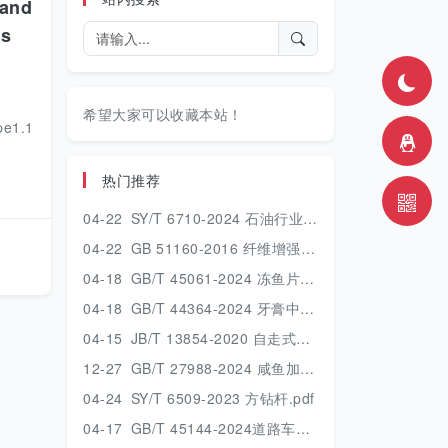
 and
ds
希望大家可以收藏本站！
pe1.1
热门推荐
04-22
SY/T 6710-2024 石油行业建设项目安全验收评价技术规范.pdf
04-22
GB 51160-2016 纤维增强塑料设备和管道工程技术规范.pdf
04-18
GB/T 45061-2024 冻鱼片.pdf
04-18
GB/T 44364-2024 牙膏中丙烯酰胺的测定 高效液相色谱串联质谱法.pdf
04-15
JB/T 13854-2020 自走式喷杆喷雾机.pdf
12-27
GB/T 27988-2024 咸鱼加工技术规范.pdf
04-24
SY/T 6509-2023 方钻杆.pdf
04-17
GB/T 45144-2024道路车辆 车轮和轮辋 使用、维护和安全的一般要求及报废条件.pdf